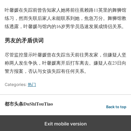
叶馨媛在失踪前曾告知家人她将前往蕉赖路11英里的舞狮馆
练习，然而失联后家人未能联系到她，焦急万分。舞狮馆教
练透露，叶馨媛与馆内的16岁男学员迅速发展成情侣关系。
男友的矛盾供词
尽管监控显示叶馨媛曾在失踪当天前往男友家，但嫌疑人坚
称两人发生争执，叶馨媛离开后打车离去。嫌疑人在23日向
警方报案，否认与女孩失踪有任何关系。
Categories:
热门
都市头条DuShiTouTiao
Back to top
Exit mobile version