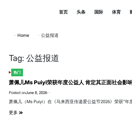
Skip
to
首页
头条
国际
体育
content
都
市
Home
公益报道
头
条
Tag:
公益报道
DuShiTouTiao
热门
POSTED
IN
萧佩儿Ms Puiyi荣获年度公益人 肯定其正面社会影
Posted on
June 8, 2026
萧佩儿（Ms Puiyi）在《马来西亚传递爱公益节2026》荣
更多