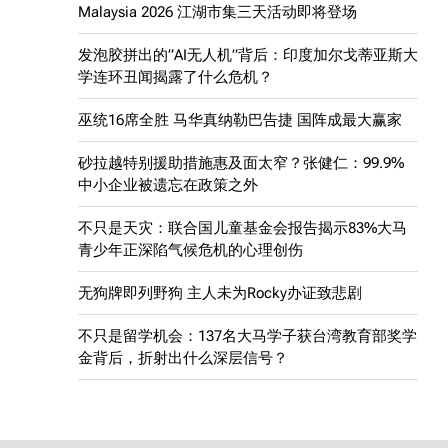
Malaysia 2026 江湖市集三天活动即将登场
发泡胶拼出的”AI无人机”背后：印度加尔戈蒂亚斯大
学连环丑闻揭露了什么危机？
巫统16席全胜 马华真纳勒巴告捷 国阵成最大赢家
砂拉越特别援助措施惠及面太窄？张健仁：99.9%
中小企业被遗忘在政策之外
不只是天灾：联合国儿童基金会报告揭示83%大马
青少年正深陷气候危机的心理创伤
无狗牌即列野狗 主人未为Rocky办证致悲剧
不只是留学机会：137名大马学子获台湾教育部奖学
金背后，折射出什么深层信号？