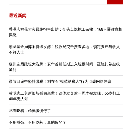
最近新闻
香港宏福苑大火最终报告出炉：烟头点燃施工杂物，168人罹难真相
揭晓
朝圣基金局弊案持续发酵！税收局突击搜查多地，锁定资产与收入
不符人士
森州选后政坛大洗牌：安华首相任期进入垃圾时间，巫统扎希坐收
渔利
录节目途中坚持缴税！刘在石”模范纳税人”行为引爆网络热议
黄明志二舅新加坡孤独离世！遗体发臭逾一周才被发现，66岁打工
40年无人知
吃着吃着，药就慢慢停了
不用戒饭、不用吃药，真的假的？