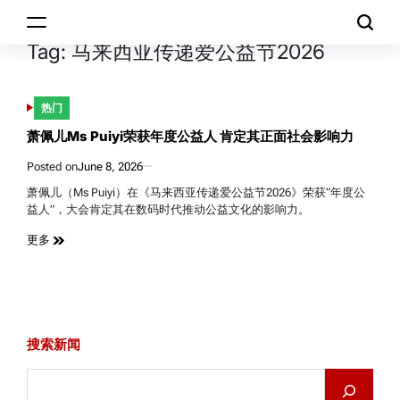
Skip
to
Tag:
马来西亚传递爱公益节2026
都
content
市
头
热门
条
POSTED
IN
DuShiTouTiao
萧佩儿Ms Puiyi荣获年度公益人 肯定其正面社会影响力
Posted on
June 8, 2026
萧佩儿（Ms Puiyi）在《马来西亚传递爱公益节2026》荣获“年度公
益人”，大会肯定其在数码时代推动公益文化的影响力。
更多
搜索新闻
Search