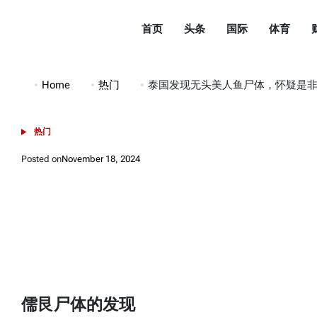
Skip
to
首页
头条
国际
体育
content
都
市
Home
热门
泰国发现无头美人鱼尸体，怀疑是
头
条
热门
POSTED
DuShiTouTiao
IN
Posted on
November 18, 2024
儒艮尸体的发现