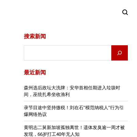
搜索新闻
Search
最近新闻
森州选后政坛大洗牌：安华首相任期进入垃圾时
间，巫统扎希坐收渔利
录节目途中坚持缴税！刘在石”模范纳税人”行为引
爆网络热议
黄明志二舅新加坡孤独离世！遗体发臭逾一周才被
发现，66岁打工40年无人知