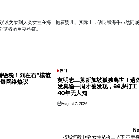
曾误以为看到人类女性在海上抱着婴儿。实际上，儒艮和海牛虽然同
分两者的重要特征。
热门
POSTED
持缴税！刘在石”模范
IN
黄明志二舅新加坡孤独离世！遗
引爆网络热议
发臭逾一周才被发现，66岁打工
40年无人知
August 7, 2026
Posted
on
Ne
槟城恒毅中学 女生从楼上坠下 不幸