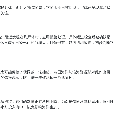
儒艮尸体，但让人震惊的是，它的头部已被切割，尸体已呈现腐烂状
的关注。
码头附近发现这具尸体时，立即报警处理。尸体经过检查后被确认是
示，这只儒艮已经死亡约4到5天，且颈部有明显的切割痕迹，初步判断
观念可能促使了儒艮的非法捕猎。泰国海洋与沿海资源部对此作出回
似的错误观念，防止进一步破坏这一濒危物种。
非法捕猎，它们的数量正在急剧下降。为保护儒艮及其栖息地，政府
将水灯投入海中，以免影响海洋生态。