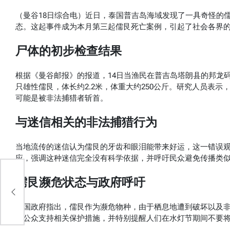
（曼谷18日综合电）近日，泰国普吉岛海域发现了一具奇怪的
态。这起事件成为本月第三起儒艮死亡案例，引起了社会各界
尸体的初步检查结果
根据《曼谷邮报》的报道，14日当渔民在普吉岛塔朗县的邦龙
只雄性儒艮，体长约2.2米，体重大约250公斤。研究人员表
可能是被非法捕猎者斩首。
与迷信相关的非法捕猎行为
当地流传的迷信认为儒艮的牙齿和眼泪能带来好运，这一错误
应，强调这种迷信完全没有科学依据，并呼吁民众避免传播类
儒艮濒危状态与政府呼吁
机
泰国政府指出，儒艮作为濒危物种，由于栖息地遭到破坏以及
吁公众支持相关保护措施，并特别提醒人们在水灯节期间不要