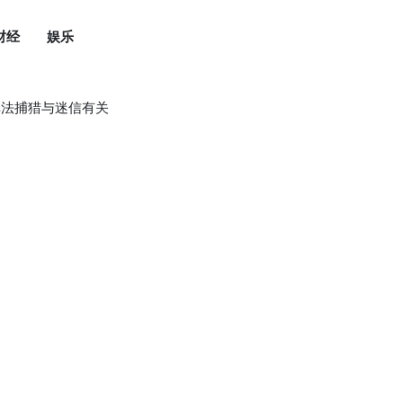
财经
娱乐
非法捕猎与迷信有关