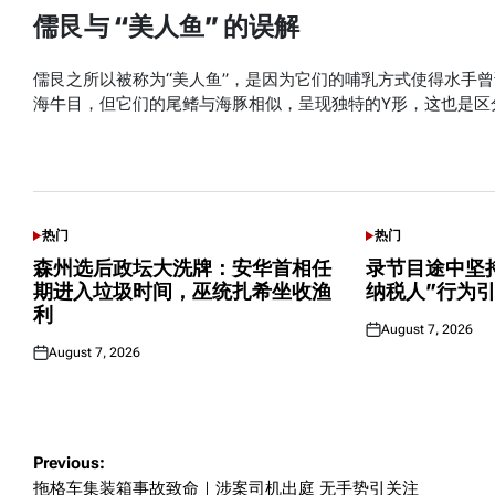
儒艮与 “美人鱼” 的误解
儒艮之所以被称为“美人鱼”，是因为它们的哺乳方式使得水手
海牛目，但它们的尾鳍与海豚相似，呈现独特的Y形，这也是区
可能感兴趣话题
热门
热门
POSTED
POSTED
IN
IN
森州选后政坛大洗牌：安华首相任
录节目途中坚
期进入垃圾时间，巫统扎希坐收渔
纳税人”行为
利
August 7, 2026
Posted
August 7, 2026
on
Posted
on
Post
Previous:
拖格车集装箱事故致命｜涉案司机出庭 无手势引关注
navigation