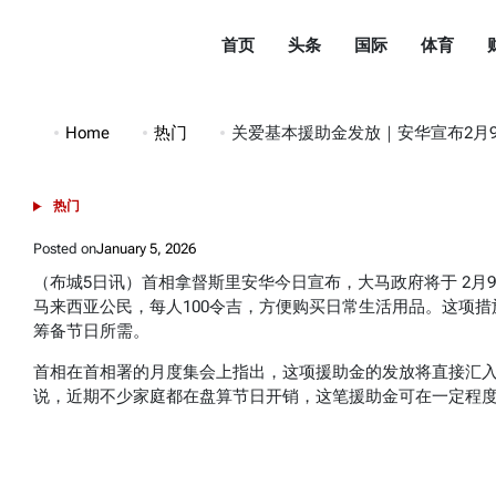
Skip
to
首页
头条
国际
体育
content
都
市
Home
热门
关爱基本援助金发放｜安华宣布2月9日起
头
条
热门
POSTED
DuShiTouTiao
IN
Posted on
January 5, 2026
（布城5日讯）首相拿督斯里安华今日宣布，大马政府将于 2月9
马来西亚公民，每人100令吉，方便购买日常生活用品。这项
筹备节日所需。
首相在首相署的月度集会上指出，这项援助金的发放将直接汇
说，近期不少家庭都在盘算节日开销，这笔援助金可在一定程