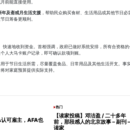
戒月前能直接使用。
新年及斋戒月生活支援
，帮助民众购买食材、生活用品或其他节日必
让节日筹备更顺利。
、快速地收到资金。首相强调，政府已做好系统安排，所有合资格的
注个人大马卡账户记录，即可确认款项到账。
其用于节日生活所需，尽量覆盖食品、日常用品及其他生活开支。事
金将对家庭预算提供实际支持。
热门
POSTED
IN
【读家投稿】邓洁盈 / 二十多年
CA认可雇主，AFA也
前，那段感人的北京故事 – 副刊 
读家