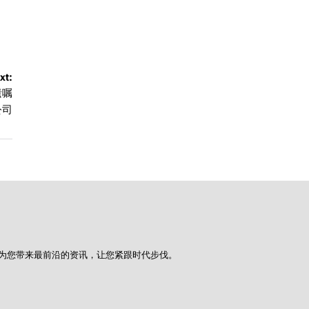
xt:
遗嘱
公司
为您带来最前沿的资讯，让您紧跟时代步伐。