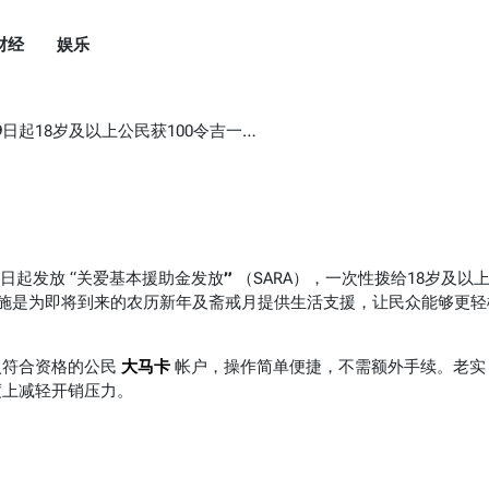
财经
娱乐
18岁及以上公民获100令吉一次性拨款
日起发放 “关爱基本援助金发放
”
（SARA），一次性拨给18岁及以
措施是为即将到来的农历新年及斋戒月提供生活支援，让民众能够更轻
入符合资格的公民
大马卡
帐户，操作简单便捷，不需额外手续。老实
度上减轻开销压力。