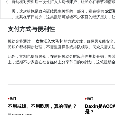
将自动核对资料后一次性汇入大马卡账户，让民众在春节和斋
据悉，这次措施是政府延续民生关怀的一部分，意在提供
农历
品。尤其在节日前夕，这类援助可减轻不少家庭的经济压力，
支付方式与便利性
援助金将通过
一次性汇入大马卡
的方式发放，确保民众能安全
民账户都将同步处理，不需重复操作或排队领取。民众只需关
此外，首相也提醒民众，在使用援助金时应合理规划开销，将
上，近期不少家庭在社交媒体上分享节日购物计划，这笔援助
可能感兴趣话题
热门
热门
POSTED
POSTED
IN
IN
不用戒饭、不用吃药，真的假的？
Daxin是AC
是？