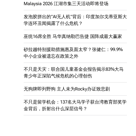
Malaysia 2026 江湖市集三天活动即将登场
发泡胶拼出的”AI无人机”背后：印度加尔戈蒂亚斯大
学连环丑闻揭露了什么危机？
巫统16席全胜 马华真纳勒巴告捷 国阵成最大赢家
砂拉越特别援助措施惠及面太窄？张健仁：99.9%
中小企业被遗忘在政策之外
不只是天灾：联合国儿童基金会报告揭示83%大马
青少年正深陷气候危机的心理创伤
无狗牌即列野狗 主人未为Rocky办证致悲剧
不只是留学机会：137名大马学子获台湾教育部奖学
金背后，折射出什么深层信号？
。