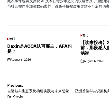
此次事件也再次反映 AI 技术在青少年之间的快速普及，但使
与社会需同步加强数码素养，避免科技被滥用导致不可逆的伤
可能感兴趣话题
热门
POSTED
热门
POSTED
IN
【读家投稿】邓
IN
Daxin是ACCA认可雇主，AFA也
前，那段感人的
是？
读家
August 6, 2026
August 6, 2026
Posted
Posted
on
on
Post
Previous:
吉隆坡AI生态系统构建实践与未来想象 — 亚洲首位AI共识架构
navigation
Dr Kervis