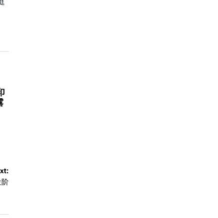
庭
印
露
xt:
位阶