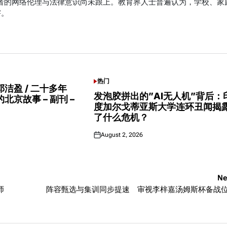
用者的网络伦理与法律意识尚未跟上。教育界人士普遍认为，学校、家
害。
热门
POSTED
洁盈 / 二十多年
IN
发泡胶拼出的”AI无人机”背后：
北京故事 – 副刊 –
度加尔戈蒂亚斯大学连环丑闻揭
了什么危机？
August 2, 2026
Posted
on
Ne
师
阵容甄选与集训同步提速 审视李梓嘉汤姆斯杯备战