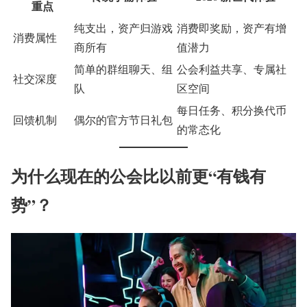
重点
纯支出，资产归游戏
消费即奖励，资产有增
消费属性
商所有
值潜力
简单的群组聊天、组
公会利益共享、专属社
社交深度
队
区空间
每日任务、积分换代币
回馈机制
偶尔的官方节日礼包
的常态化
为什么现在的公会比以前更“有钱有
势”？