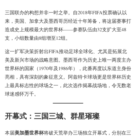
三国联办的构想并非一时之举。自2018年FIFA投票确认以
来，美国、加拿大及墨西哥历经近十年筹备，将这届赛事打
造成史上规模最大的世界杯——参赛队伍由32支扩大至48
支，小组数量由8组增至12组。
这一扩军决策折射出FIFA推动足球全球化、尤其是拓展北
美及新兴市场的战略意图。墨西哥作为历史上唯一两度主办
世界杯的国家（1970年及1986年），此番再度以东道主身份
亮相，具有深刻的象征意义。阿兹特卡球场更是世界杯历史
上最具标志性的球场之一，此次选作揭幕战场地，令无数老
球迷感怀万千。
开幕式：三国三城、群星璀璨
美加墨世界杯
本届
将破天荒举办三场独立开幕式，分别在三