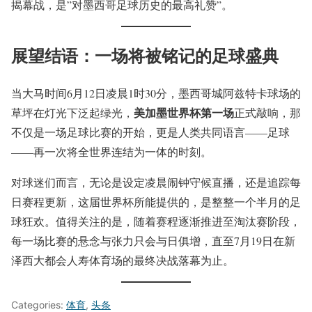
揭幕战，是”对墨西哥足球历史的最高礼赞”。
展望结语：一场将被铭记的足球盛典
当大马时间6月12日凌晨1时30分，墨西哥城阿兹特卡球场的
美加墨世界杯第一场
草坪在灯光下泛起绿光，
正式敲响，那
不仅是一场足球比赛的开始，更是人类共同语言——足球
——再一次将全世界连结为一体的时刻。
对球迷们而言，无论是设定凌晨闹钟守候直播，还是追踪每
日赛程更新，这届世界杯所能提供的，是整整一个半月的足
球狂欢。值得关注的是，随着赛程逐渐推进至淘汰赛阶段，
每一场比赛的悬念与张力只会与日俱增，直至7月19日在新
泽西大都会人寿体育场的最终决战落幕为止。
Categories:
体育
,
头条