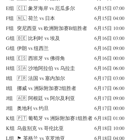
E组
🇨🇮 象牙海岸 vs 厄瓜多尔
6月15日 07:00
F组
🇳🇱 荷兰 vs 日本
6月15日 04:00
F组
突尼西亚 vs 欧洲附加赛B组胜者
6月15日 10:00
G组
🇧🇪 比利时 vs 埃及
6月16日 03:00
G组
伊朗 vs 纽西兰
6月16日 09:00
H组
🇪🇸 西班牙 vs 佛得角
6月16日 00:00
H组
🇸🇦 沙地阿拉伯 vs 乌拉圭
6月16日 06:00
I组
🇫🇷 法国 vs 塞内加尔
6月17日 03:00
I组
挪威 vs 洲际附加赛2组胜者
6月17日 06:00
J组
🇦🇷 阿根廷 vs 阿尔及利亚
6月17日 09:00
J组
奥地利 vs 约旦
6月17日 00:00
K组
🇵🇹 葡萄牙 vs 洲际附加赛1组胜者
6月18日 01:00
K组
乌兹别克 vs 哥伦比亚
6月18日 10:00
L组
🏴 英格兰 vs 克罗地亚
6月18日 04:00