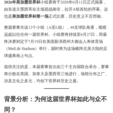
2026年美加墨世界杯
小组赛将于2026年6月11日正式揭幕，
由东道主墨西哥在主场迎战南非，拉开A组首轮的序幕。这
美加墨世界杯第一场
也是
正式比赛，历史意义不言而喻。
整届赛事共设12个小组（A至L组），48支球队角逐，规模
远超以往任何一届世界杯。小组赛将持续至6月27日，而最
终决赛则定于7月19日在美国新泽西州大都会人寿体育场
（MetLife Stadium）举行，届时将为这场横跨北美大陆的足
球盛典画上句点。
值得关注的是，本届赛事首次由三个主办国联合承办，赛事
将分散在美国、加拿大及墨西哥三地进行，场馆分布之广、
涉及文化之多元，均创下世界杯历史之最。
背景分析：为何这届世界杯如此与众不
同？