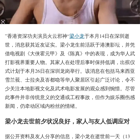
”香港资深功夫演员火云邪神“
梁小龙
于本月14日在深圳逝
世，消息获其近友证实。梁小龙生前活跃于港澳影坛，并凭
借电视剧《大侠霍元甲》及《陈真》中的表现，成为华人武
打影视界重要人物。其家人在处理后事时保持低调，出殡仪
式计划于本月26日在深圳龙岗举行。该消息在包括马来西亚
雪兰莪、士拉央及峇都喼等华人聚居区引起广泛讨论，令不
少关注本地影视文化及武术电影发展的观众感到惋惜。尽管
此事件并非传统意义的交通或工程事故，但作为娱乐圈伤感
新闻，仍牵动区域内粉丝的情绪。
梁小龙去世前夕状况良好，家人与友人低调应对
据公开资料及友人分享的信息，梁小龙在逝世前一天（13