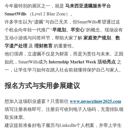
马来西亚遗嘱服务平台
今年最特别的展区之一，就是
SmartWills
（Level 2 Blue Zone）。
许多学生以为“遗嘱”与自己无关，但SmartWills希望通过这
早规划、早安心
个机会向年轻一代推广“
”的概念。现场设有
家庭资产规划
数
互动小游戏与问答环节，帮助大家了解
、
字遗产处理
理财教育
及
的重要性。
他们强调，立遗嘱不仅是为财富，而是为责任与未来。正因
Internship Market Week 活动亮点
如此，SmartWills成为
之
一，让学生学习如何在踏入社会前就懂得保护自己与家人。
报名方式与实用参展建议
www.mynextimw2025.com
想加入这场职业盛宴？只需前往
填写注册表格即可。注册后可收到电子入场码，无需排队领
取实体票。
建议提前准备好电子履历与LinkedIn个人档案，并带上学生