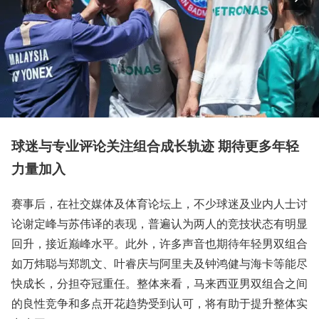
球迷与专业评论关注组合成长轨迹 期待更多年轻
力量加入
赛事后，在社交媒体及体育论坛上，不少球迷及业内人士讨
论谢定峰与苏伟译的表现，普遍认为两人的竞技状态有明显
回升，接近巅峰水平。此外，许多声音也期待年轻男双组合
如万炜聪与郑凯文、叶睿庆与阿里夫及钟鸿健与海卡等能尽
快成长，分担夺冠重任。整体来看，马来西亚男双组合之间
的良性竞争和多点开花趋势受到认可，将有助于提升整体实