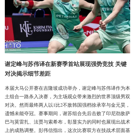
谢定峰与苏伟译在新赛季首站展现强势竞技 关键
对决揭示细节差距
本届大马公开赛在吉隆坡成功举办，谢定峰与苏伟译作为本
土组合一路杀入决赛，为主场观众带来激烈的世界顶级男双
对决。然而最终两人以1比2不敌韩国强档徐承宰与金元昊，
遗憾未能夺冠。赛事期间，谢苏组合先后击败了印尼劲敌萨
巴与莫雷扎、法贾与索希布，彰显实力的同时也展现出战术
上的成熟调整。彭伟信指出，这次比赛双方在技战术层面基