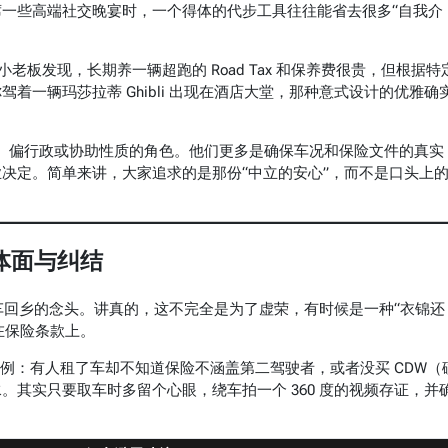
一些高端社交晚宴时，一个得体的代步工具往往能省去很多“自我介
老板发现，长期养一辆超跑的 Road Tax 和保养费很贵，但根据特
一辆玛莎拉蒂 Ghibli 出现在酒店大堂，那种意式设计的优雅确
、偏行政或协助性质的角色。他们更多是确保车况和保险文件的真实
决定。简单来讲，大家追求的是那份“中立的安心”，而不是口头上
体面与纠结
车回乡的念头。讲真的，这不完全是为了虚荣，有时候是一种“衣锦还
在保险条款上。
真实案例：有人租了车却不知道保险不涵盖第二驾驶者，或者没买 CDW（
其实只要取车时多留个心眼，绕车拍一个 360 度的视频存证，并