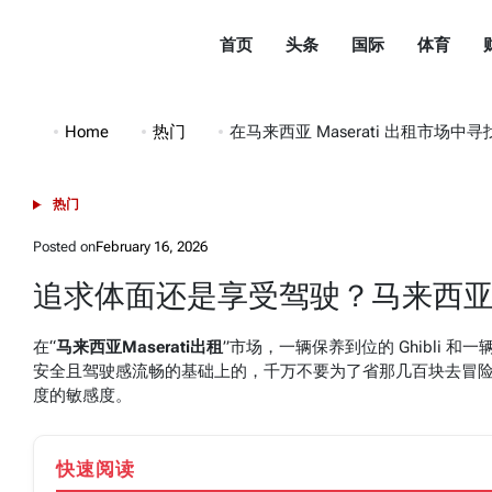
Skip
to
首页
头条
国际
体育
content
都
市
Home
热门
在马来西亚 Maserati 出租市场
头
条
热门
POSTED
DuShiTouTiao
IN
Posted on
February 16, 2026
追求体面还是享受驾驶？马来西亚Ma
在“
马来西亚Maserati出租
”市场，一辆保养到位的 Ghibli
安全且驾驶感流畅的基础上的，千万不要为了省那几百块去冒险
度的敏感度。
快速阅读