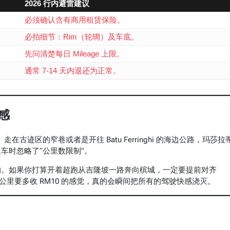
2026 行内避雷建议
必须确认含有商用租赁保险。
必拍细节：Rim（轮辋）及车底。
先问清楚每日 Mileage 上限。
通常 7-14 天内退还为正常。
感
。走在古迹区的窄巷或者是开往 Batu Ferringhi 的海边公路，玛莎拉
车时忽略了“公里数限制”。
的。如果你打算开着超跑从吉隆坡一路奔向槟城，一定要提前对齐
km、每公里要多收 RM10 的感觉，真的会瞬间把所有的驾驶快感浇灭。