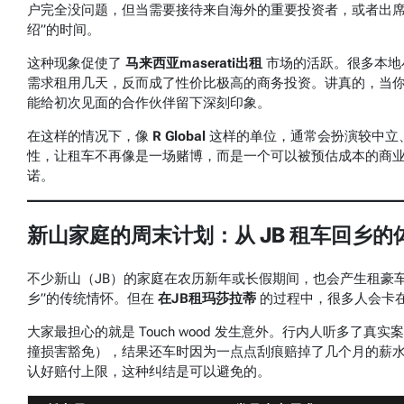
户完全没问题，但当需要接待来自海外的重要投资者，或者出席
绍”的时间。
这种现象促使了
马来西亚maserati出租
市场的活跃。很多本地小
需求租用几天，反而成了性价比极高的商务投资。讲真的，当你驾着
能给初次见面的合作伙伴留下深刻印象。
在这样的情况下，像
R Global
这样的单位，通常会扮演较中立
性，让租车不再像是一场赌博，而是一个可以被预估成本的商业
诺。
新山家庭的周末计划：从 JB 租车回乡的
不少新山（JB）的家庭在农历新年或长假期间，也会产生租豪
乡”的传统情怀。但在
在JB租玛莎拉蒂
的过程中，很多人会卡
大家最担心的就是 Touch wood 发生意外。行内人听多了
撞损害豁免），结果还车时因为一点点刮痕赔掉了几个月的薪水。
认好赔付上限，这种纠结是可以避免的。