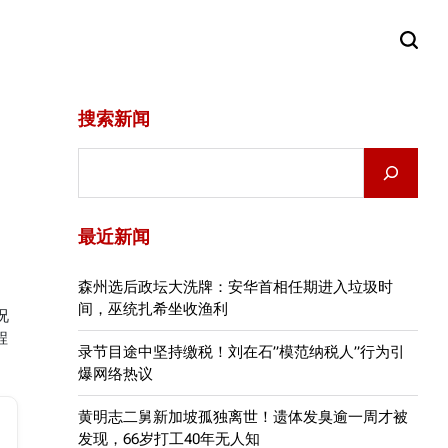
搜索新闻
Search
最近新闻
森州选后政坛大洗牌：安华首相任期进入垃圾时
间，巫统扎希坐收渔利
况
程
录节目途中坚持缴税！刘在石”模范纳税人”行为引
爆网络热议
黄明志二舅新加坡孤独离世！遗体发臭逾一周才被
发现，66岁打工40年无人知