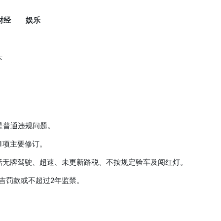
财经
娱乐
吓
是普通违规问题。
1项主要修订。
包括无牌驾驶、超速、未更新路税、不按规定验车及闯红灯。
令吉罚款或不超过2年监禁。