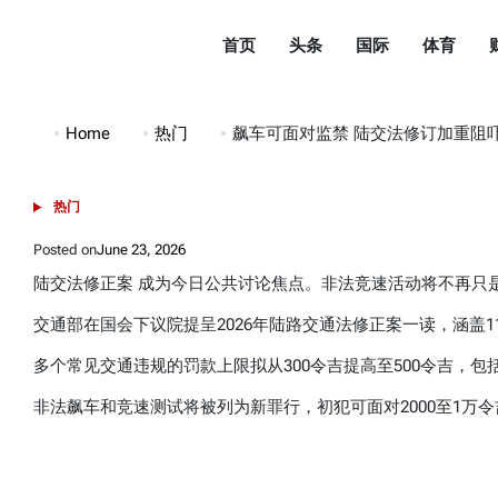
Skip
to
首页
头条
国际
体育
content
都
市
Home
热门
飙车可面对监禁 陆交法修订加重阻
头
条
热门
POSTED
DuShiTouTiao
IN
Posted on
June 23, 2026
陆交法修正案 成为今日公共讨论焦点。非法竞速活动将不再只
交通部在国会下议院提呈2026年陆路交通法修正案一读，涵盖1
多个常见交通违规的罚款上限拟从300令吉提高至500令吉，
非法飙车和竞速测试将被列为新罪行，初犯可面对2000至1万