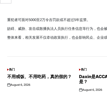
重犯者可面对5000至2万令吉罚款或不超过5年监禁。
妨碍、威胁、攻击或散播执法人员执行任务信息等行为，也会
整体来看，相关发展不仅牵动政策执行，也会影响民众、企业
可能感兴趣话题
热门
热门
POSTED
POSTED
IN
IN
不用戒饭、不用吃药，真的假的？
Daxin是AC
是？
August 6, 2026
Posted
August 6, 2026
on
Posted
on