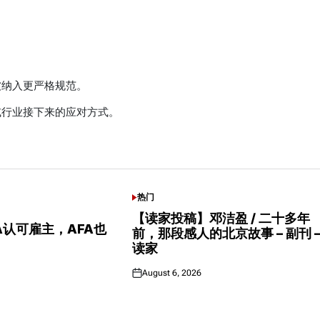
被纳入更严格规范。
或行业接下来的应对方式。
热门
POSTED
IN
【读家投稿】邓洁盈 / 二十多年
CA认可雇主，AFA也
前，那段感人的北京故事 – 副刊 
读家
August 6, 2026
Posted
on