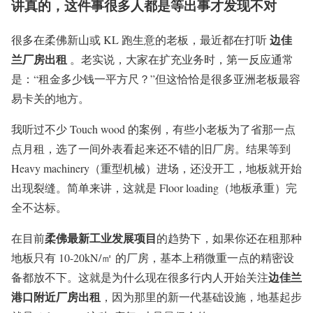
讲真的，这件事很多人都是等出事才发现不对
边佳
很多在柔佛新山或 KL 跑生意的老板，最近都在打听
兰厂房出租
。老实说，大家在扩充业务时，第一反应通常
是：“租金多少钱一平方尺？”但这恰恰是很多亚洲老板最容
易卡关的地方。
我听过不少 Touch wood 的案例，有些小老板为了省那一点
点月租，选了一间外表看起来还不错的旧厂房。结果等到
Heavy machinery（重型机械）进场，还没开工，地板就开始
出现裂缝。简单来讲，这就是 Floor loading（地板承重）完
全不达标。
柔佛最新工业发展项目
在目前
的趋势下，如果你还在租那种
地板只有 10-20kN/㎡ 的厂房，基本上稍微重一点的精密设
边佳兰
备都放不下。这就是为什么现在很多行内人开始关注
港口附近厂房出租
，因为那里的新一代基础设施，地基起步