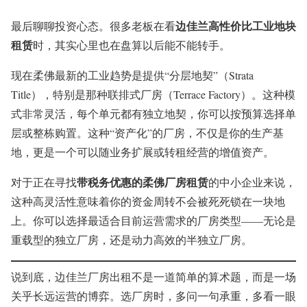
边佳兰高性价比工业地块
最后聊聊投资心态。很多老板在看
租赁
时，其实心里也在盘算以后能不能转手。
现在柔佛最新的工业趋势是提供“分层地契”（Strata
Title），特别是那种联排式厂房（Terrace Factory）。这种模
式非常灵活，每个单元都有独立地契，你可以按预算选择单
层或整栋购置。这种“资产化”的厂房，不仅是你的生产基
地，更是一个可以随业务扩展或转租经营的增值资产。
带税务优惠的柔佛厂房租赁
对于正在寻找
的中小企业来说，
这种高灵活性意味着你的资金周转不会被死死锁在一块地
上。你可以选择最适合目前运营需求的厂房类型——无论是
重载型的独立厂房，还是动力高效的半独立厂房。
说到底，边佳兰厂房出租不是一道简单的算术题，而是一场
关乎长远运营的博弈。选厂房时，多问一句承重，多看一眼