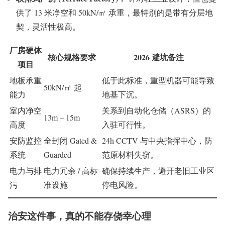
供了 13 米净空和 50kN/㎡ 承重，最特别的是带有分层地
契，灵活性极高。
厂房硬体
核心规格要求
2026 避坑备注
项目
地板承重
低于此标准，重型机器可能导致
50kN/㎡ 起
能力
地基下沉。
室内净空
关系到自动化仓储（ASRS）的
13m – 15m
高度
入驻可行性。
安防监控
全封闭 Gated &
24h CCTV 与中央指挥中心，防
系统
Guarded
范原材料失窃。
电力与排
电力冗余 / 高标
确保持续生产，避开老旧工业区
污
准设施
停电风险。
治安这件事，真的不能存侥幸心理