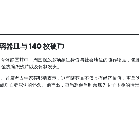
皿与 140 枚硬币
的骨骼静置其中，周围摆放多项象征身份与社会地位的随葬物品，包
宝、金线编织残片以及骨制发夹。
庭。首席考古学家芬耶斯表示，这些随葬品不仅具有经济价值，更反
家族对亡者深切的怀念。她指出，每当想像当时亲属为女子下葬的情