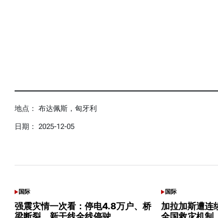
地点： 布达佩斯，匈牙利
日期： 2025-12-05
可能感兴趣话题
国际
国际
POSTED
POSTED
IN
IN
强震灾情一次看：停电4.8万户、桥
加拉加斯遭连
梁断裂、新干线全线停驶
全国救灾机制