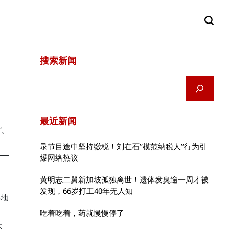
搜索新闻
Search
最近新闻
”。
录节目途中坚持缴税！刘在石”模范纳税人”行为引
爆网络热议
黄明志二舅新加坡孤独离世！遗体发臭逾一周才被
发现，66岁打工40年无人知
墓地
吃着吃着，药就慢慢停了
环