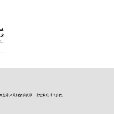
xt:
原来
容…
为您带来最前沿的资讯，让您紧跟时代步伐。