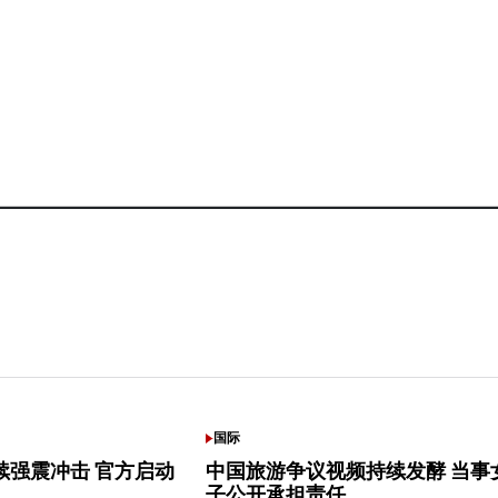
国际
POSTED
IN
续强震冲击 官方启动
中国旅游争议视频持续发酵 当事
子公开承担责任