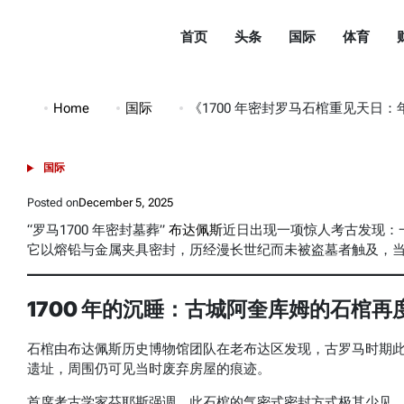
Skip
to
首页
头条
国际
体育
content
都
市
Home
国际
《1700 年密封罗马石棺重见天日：年轻女子
头
条
国际
POSTED
DuShiTouTiao
IN
Posted on
December 5, 2025
“罗马1700 年密封墓葬”
布达佩斯
近日出现一项惊人考古发现：一
它以熔铅与金属夹具密封，历经漫长世纪而未被盗墓者触及，
1700 年的沉睡：古城阿奎库姆的石棺
石棺由布达佩斯历史博物馆团队在老布达区发现，古罗马时期此
遗址，周围仍可见当时废弃房屋的痕迹。
首席考古学家芬耶斯强调，此石棺的气密式密封方式极其少见