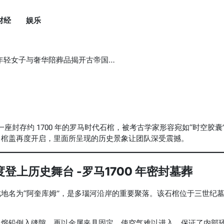
财经
娱乐
与奢华陪葬品揭开古帝国最私密的告别仪式》
座封存约 1700 年的罗马时代石棺，被考古学家形容宛如“时空胶囊
当棺盖再度开启，里面所呈现的历史景象让团队深受震撼。
再度登上历史舞台
-罗马1700 年密封墓葬
地名为“阿奎库姆”，是多瑙河沿岸的重要聚落。该石棺位于三世纪
。熔铅倒入缝隙，再以金属夹具固定，使空气难以进入，保证了内部