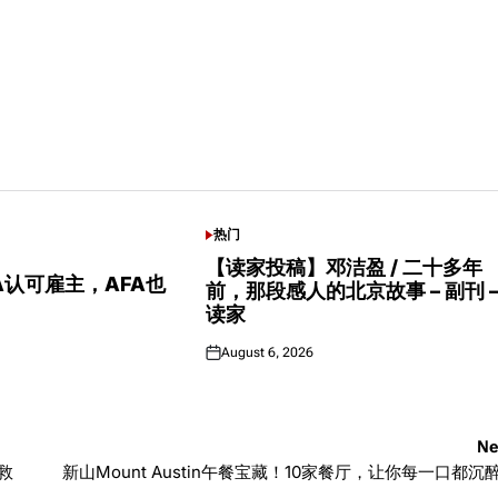
热门
POSTED
IN
【读家投稿】邓洁盈 / 二十多年
CA认可雇主，AFA也
前，那段感人的北京故事 – 副刊 
读家
August 6, 2026
Posted
on
Ne
救
新山Mount Austin午餐宝藏！10家餐厅，让你每一口都沉