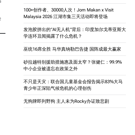
品
100+创作者、30000人次！Jom Makan x Visit
Malaysia 2026 江湖市集三天活动即将登场
会
发泡胶拼出的”AI无人机”背后：印度加尔戈蒂亚斯大
学连环丑闻揭露了什么危机？
巫统16席全胜 马华真纳勒巴告捷 国阵成最大赢家
砂拉越特别援助措施惠及面太窄？张健仁：99.9%
中小企业被遗忘在政策之外
不只是天灾：联合国儿童基金会报告揭示83%大马
青少年正深陷气候危机的心理创伤
无狗牌即列野狗 主人未为Rocky办证致悲剧