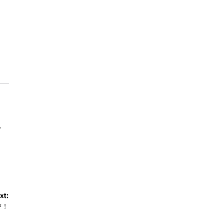
–
xt:
醉！