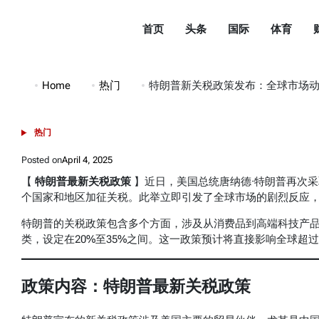
Skip
to
首页
头条
国际
体育
content
都
市
Home
热门
特朗普新关税政策发布：全球市场
头
条
热门
POSTED
DuShiTouTiao
IN
Posted on
April 4, 2025
【
特朗普最新关税政策
】近日，美国总统唐纳德·特朗普再次
个国家和地区加征关税。此举立即引发了全球市场的剧烈反应
特朗普的关税政策包含多个方面，涉及从消费品到高端科技产
类，设定在20%至35%之间。这一政策预计将直接影响全球超
政策内容：特朗普最新关税政策