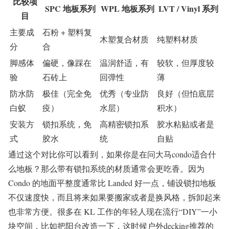
比较项
SPC 地板系列
WPL 地板系列
LVT / Vinyl 系列
目
主要成
石粉 + 塑料复
木塑复合材质
纯塑料材质
分
合
脚感体
偏硬，像踩在
温润舒适，有
较软，但厚度较
验
石砖上
回弹性
薄
防水防
极佳（完全免
优秀（专业防
良好（但怕底层
白蚁
疫）
水层）
积水）
安装方
锁扣系统，免
高精密锁扣系
胶水粘贴或者是
式
胶水
统
自贴
通过这个对比你可以看到，如果你是在问大马condo适合什
么地板？那么带有锁扣系统的材质通常会更吃香。因为
Condo 的地面平整度通常比 Landed 好一点，铺设锁扣地板
不仅速度快，而且将来如果要搬家或者是换风格，拆卸起来
也非常方便。很多在 KL 工作的年轻人现在流行“DIY”一小
块空间，比如把阳台改造一下，这时候户外decking推荐的