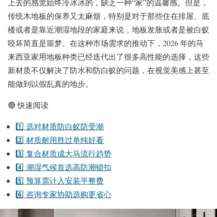
上去的感觉始终冷冰冰的，缺乏一种“家”的温馨感。但是，
传统木地板的保养又太麻烦，特别是对于那些住在排屋、底
楼或者是靠近潮湿地段的家庭来说，地板发胀或者是被白蚁
咬坏简直是噩梦。在这种市场需求的推动下，2026 年的马
来西亚家用地板种类已经迭代出了很多高性能的选择，这些
新材质不仅解决了防水和防白蚁的问题，在视觉美感上甚至
能做到以假乱真的地步。
🔴 快速阅读
1️⃣ 选对材质防白蚁防受潮
2️⃣ 材质耐用胜过单纯好看
3️⃣ 复合材质成大马流行趋势
4️⃣ 潮湿气候首选高防潮锁扣
5️⃣ 预算需计入安装平整费
6️⃣ 咨询专家协助选购更省心