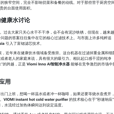
下的狭窄空间，完全不影响切菜和备餐的动线。对于那些苦于厨房空
宝贵的台面使用面积。
发的健康水讨论
级。过去大家只关心水干不干净，会不会有泥沙铁锈，但现在，越来
个问题的答案往往集中在它的核心过滤技术上。与市面上许多纯粹追
sia
引入了富锶滤芯技术。
量元素，近年来在健康饮水领域备受推崇。这台机器在过滤掉重金属和细
孩或者老人的家庭来说，具有很大的吸引力。相比起口感干涩的纯净
水”的跨越，正是
Viomi Inno AI智能净水器
能够在竞争激烈的市场中
应用
着出门上班，想喝一杯温水或者冲一杯咖啡，如果还要等烧水壶煮开
。
VIOMI instant hot cold water purifier
的技术核心在于“秒速响应
间，水流经过加热体瞬间达到设定温度。