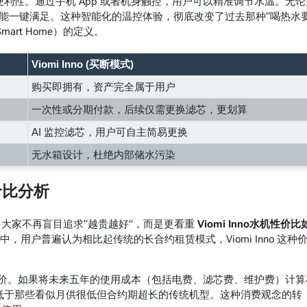
利性。通过手机 App 或者机身触控，用户可以精准调节水温。无论
水，都能一键满足。这种智能化的温控体验，彻底改变了过去那种“喝热水
rt Home）的定义。
Viomi Inno (买断模式)
购买即拥有，资产完全属于用户
一次性或分期付款，后续仅需更换滤芯，更划算
AI 监控滤芯，用户可自主简易更换
无水箱设计，杜绝内部储水污染
价比分析
大家不再盲目追求“越贵越好”，而是更看重
Viomi Inno水机性价比
中，用户普遍认为相比起传统的长合约租赁模式，Viomi Inno 这种
价。如果将未来五年的使用成本（包括电费、滤芯费、维护费）计算
低于那些看似月供很低但合约期超长的传统机型。这种消费观念的转