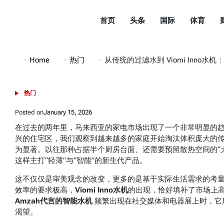
Skip
to
首页
头条
国际
体育
content
都
市
Home
热门
从传统的过滤水到 Viomi Inno水机
头
条
热门
POSTED
DuShiTouTiao
IN
Posted on
January 15, 2026
在过去的两年里，马来西亚的家电市场出现了一个非常明显的趋
兴的住宅区，我们观察到越来越多的家庭开始淘汰体积庞大的
为显著。以往那种占据半个厨房台面、还需要预留散热空间的“大
这样主打“轻薄”与“智能”的新生代产品。
这不仅仅是审美观念的改变，更多的是基于实际生活需求的考
效率的要求极高，
Viomi Inno水机
的出现，恰好填补了市场上
Amzah代言的智能水机
频繁出现在社交媒体和电器展上时，它
渴望。