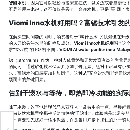
智能水机
，因为它可以轻松地被安置在洗手盆旁边或者是橱柜
不足的屋主来说，这不仅仅是买了一台净水机，更是“买”回了
Viomi Inno水机好用吗？富锶技术引
在解决空间问题的同时，消费者对于“喝什么水”的认知也在升
的人开始关注水里的矿物质成分。
Viomi Inno水机好用吗
？这
求“零杂质”的 RO 机不同，
VIOMI AI water purifier inno Malay
锶（Strontium）作为一种对人体骨骼和牙齿发育有益的微
的同时，通过矿化技术保留并添加了锶元素。这对于家里有小
水，富锶水的口感更加甘甜圆润。这种从“安全饮水”到“健康饮
颖而出的关键因素。
告别千滚水与等待，即热即冷功能的实际
除了水质，效率也是现代马来西亚人非常看重的一点。早晨赶
或者从饮水机里接那种反复加热的“千滚水”，体验感是非常差的
它不需要预先烧好一桶水保温，而是当用户按下按钮的那一瞬
存