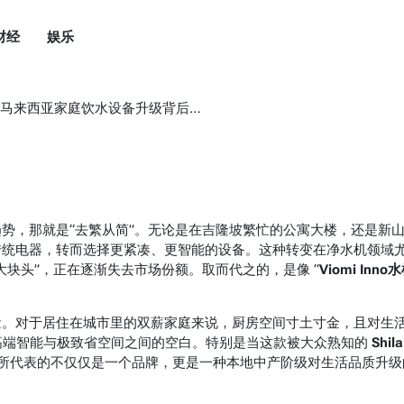
财经
娱乐
：马来西亚家庭饮水设备升级背后的趋势调查
势，那就是“去繁从简”。无论是在吉隆坡繁忙的公寓大楼，还是新
传统电器，转而选择更紧凑、更智能的设备。这种转变在净水机领域
块头”，正在逐渐失去市场份额。取而代之的，是像 “
Viomi Inno
量。对于居住在城市里的双薪家庭来说，厨房空间寸土寸金，且对生
高端智能与极致省空间之间的空白。特别是当这款被大众熟知的
Shila
所代表的不仅仅是一个品牌，更是一种本地中产阶级对生活品质升级