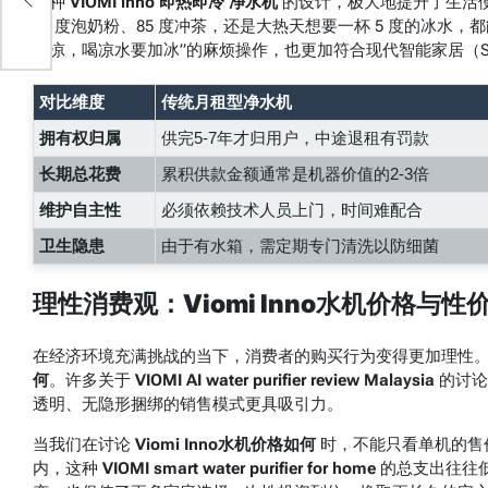
这种
VIOMI inno 即热即冷 净水机
的设计，极大地提升了生活便
45 度泡奶粉、85 度冲茶，还是大热天想要一杯 5 度的冰
吹凉，喝凉水要加冰”的麻烦操作，也更加符合现代智能家居（Sma
对比维度
传统月租型净水机
拥有权归属
供完5-7年才归用户，中途退租有罚款
长期总花费
累积供款金额通常是机器价值的2-3倍
维护自主性
必须依赖技术人员上门，时间难配合
卫生隐患
由于有水箱，需定期专门清洗以防细菌
理性消费观：Viomi Inno水机价格与性
在经济环境充满挑战的当下，消费者的购买行为变得更加理性。
何
。许多关于
VIOMI AI water purifier review Malaysia
的讨论
透明、无隐形捆绑的销售模式更具吸引力。
当我们在讨论
Viomi Inno水机价格如何
时，不能只看单机的售
内，这种
VIOMI smart water purifier for home
的总支出往往