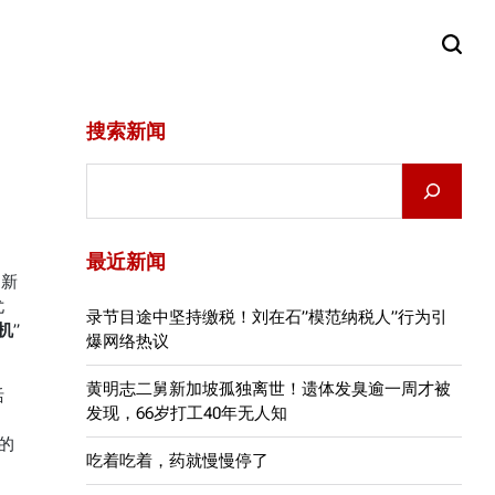
搜索新闻
Search
最近新闻
山新
尤
录节目途中坚持缴税！刘在石”模范纳税人”行为引
水机
”
爆网络热议
黄明志二舅新加坡孤独离世！遗体发臭逾一周才被
活
发现，66岁打工40年无人知
的
吃着吃着，药就慢慢停了