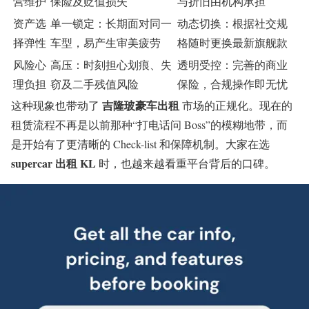
营维护
保险及贬值损失
与折旧由机构承担
资产选
单一锁定：长期面对同一
动态切换：根据社交规
择弹性
车型，易产生审美疲劳
格随时更换最新旗舰款
风险心
高压：时刻担心划痕、失
透明受控：完善的商业
理负担
窃及二手残值风险
保险，合规操作即无忧
吉隆玻豪车出租
这种现象也带动了
市场的正规化。现在的
租赁流程不再是以前那种“打电话问 Boss”的模糊地带，而
是开始有了更清晰的 Check-list 和保障机制。大家在选
supercar 出租 KL
时，也越来越看重平台背后的口碑。