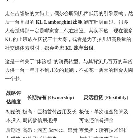
走在吉隆坡的大街上，偶尔会听到几声低沉的引擎轰鸣，然
KL Lamborghini 出租
后一台亮眼的
跑车呼啸而过。很多
人会觉得那一定是哪家富二代在出巡。其实不然，现在很多
KL 的上班族在庆祝三十大寿，或者是为了拍几组高质量的
KL 跑车出租
社交媒体素材时，都会考虑
。
这是一种关于“体验感”的消费转型。与其背负几百万的车贷
去供一台一年开不到几次的超跑，不如花一两天的租金去圆
一个梦。
战略评
长期持有 (Ownership)
灵活租赁 (Flexibility)
估维度
初始资
极高：巨额首付占用及长
极低：单次租金预算及
本投入
期贷款信用抵押
可退还信誉押金
后期运
高昂：涵盖 Service、昂贵
零负担：所有技术维护