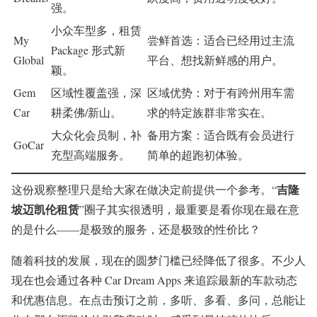
强。
小众车型多，租赁
My
尝鲜首选：适合已经用过主流
Package 形式新
Global
平台、想找新鲜感的用户。
颖。
Gem
区域性覆盖强，深
区域优势：对于有跨州用车需
Car
耕柔佛/新山。
求的特定族群非常实在。
大众化会员制，补
备用方案：适合既有会员进行
GoCar
充型高端服务。
简单的超跑初体验。
吉隆
这份观察整理只是给大家在做决定前提供一个参考。“
坡迈凯伦租赁
”圈子其实很透明，最重要是看你现在最在意
的是什么——是极致的服务，还是极致的性价比？
随着科技的发展，现在的圆梦门槛已经降低了很多。不少人
现在也会通过各种 Car Dream Apps 来追踪最新的车款动态
和优惠信息。在点击预订之前，多听、多看、多问，总能让