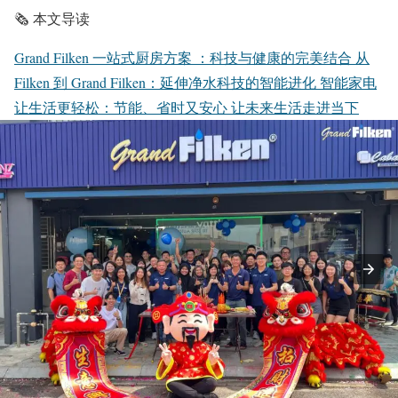
🗞️ 本文导读
Grand Filken 一站式厨房方案 ：科技与健康的完美结合
从
Filken 到 Grand Filken：延伸净水科技的智能进化
智能家电
让生活更轻松：节能、省时又安心
让未来生活走进当下