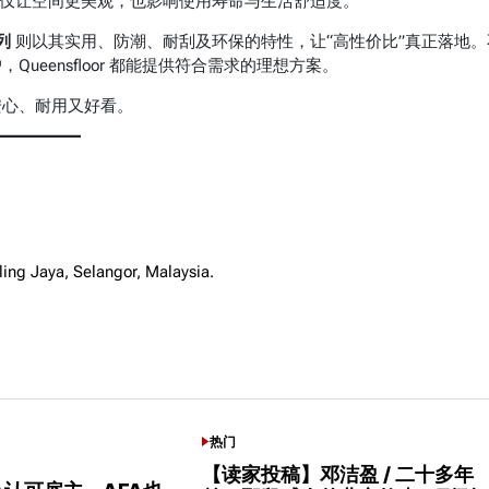
不仅让空间更美观，也影响使用寿命与生活舒适度。
系列
则以其实用、防潮、耐刮及环保的特性，让“高性价比”真正落地。
eensfloor 都能提供符合需求的理想方案。
安心、耐用又好看。
ing Jaya, Selangor, Malaysia.
热门
POSTED
IN
【读家投稿】邓洁盈 / 二十多年