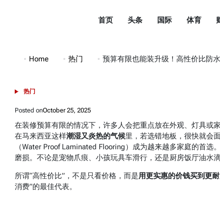
Skip
to
首页
头条
国际
体育
content
都
市
Home
热门
预算有限也能装升级！高性价比防
头
条
热门
POSTED
DuShiTouTiao
IN
Posted on
October 25, 2025
在装修预算有限的情况下，许多人会把重点放在外观、灯具或家
在马来西亚这样
潮湿又炎热的气候
里，若选错地板，很快就会
（Water Proof Laminated Flooring）成为越
磨损。不论是宠物爪痕、小孩玩具车滑行，还是厨房饭厅油水
所谓“高性价比”，不是只看价格，而是
用更实惠的价钱买到更耐
消费”的最佳代表。