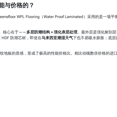
顾性能与价格的？
 WPL Flooring（Water Proof Laminated）采用的是一项平
耐用。核心在于——
多层防潮结构＋强化表层处理
。最外层是强化耐刮层
HDF 防潮芯材，即使在
马来西亚潮湿天气
下也不易吸水膨胀；底层
纹地板的质感，形成了极高的性能价格比。相比动辄数倍价格的进