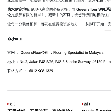
家庭装修中，地板是“看不见却天天接触”的部分。选对地板，
防水耐刮地板
是现代家庭的必备选择，而
Queensfloor WPL
论是预算有限的新屋主、翻新中的家庭，或想升级旧地板的住户，Qu
让每一分装修预算，都花在值得投资的地方——从脚下开始，
Facebook
TikTok
YouTube
Instagram
官网 ：
QueensFloor公司 ：Flooring Specialist in Malaysia
地址 ：
No.2, Jalan PJS 5/26, PJS 5 Bandar Sunway, 46150 Petal
联络方式 ：
+6012-908 1329
可能感兴趣话题
热门
热门
POSTED
POSTED
IN
IN