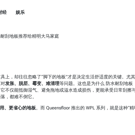
财经
娱乐
水耐刮地板推荐给精明大马家庭
具上，却往往忽略了“脚下的地板”才是决定生活舒适度的关键。尤
面对
发胀、脱层、霉变、难清理
等问题。这也是为什么 防水耐刮地板
来越多家庭的首选。它不仅能抵御湿气、避免拖地或溢水造成损伤，更能承受日常刮擦
滴落，都难不倒它。
用、更省心的地板
。而 Queensfloor 推出的 WPL 系列，就是这种“