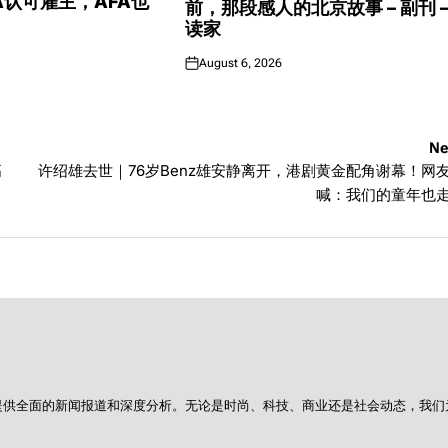
CA认可雇主，AFA也
前，那段感人的北京故事 – 副刊 
读家
August 6, 2026
Posted
on
Ne
高
许绍雄去世｜76岁Benz雄安静离开，港剧黄金配角谢幕！网
喊：我们的童年也
提供全面的新闻报道和深度分析。无论是时尚、科技、商业还是社会动态，我们