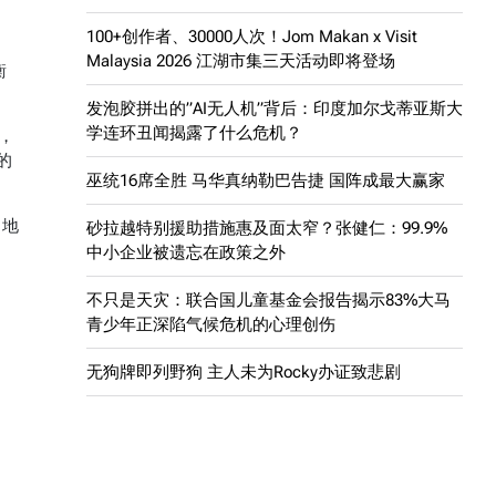
100+创作者、30000人次！Jom Makan x Visit
Malaysia 2026 江湖市集三天活动即将登场
衡
发泡胶拼出的”AI无人机”背后：印度加尔戈蒂亚斯大
学连环丑闻揭露了什么危机？
，
的
巫统16席全胜 马华真纳勒巴告捷 国阵成最大赢家
口地
砂拉越特别援助措施惠及面太窄？张健仁：99.9%
中小企业被遗忘在政策之外
不只是天灾：联合国儿童基金会报告揭示83%大马
青少年正深陷气候危机的心理创伤
无狗牌即列野狗 主人未为Rocky办证致悲剧