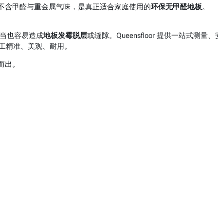
材料，不含甲醛与重金属气味，是真正适合家庭使用的
环保无甲醛地板
。
不当也容易造成
地板发霉脱层
或缝隙。Queensfloor 提供一站式测量、
工精准、美观、耐用。
而出。