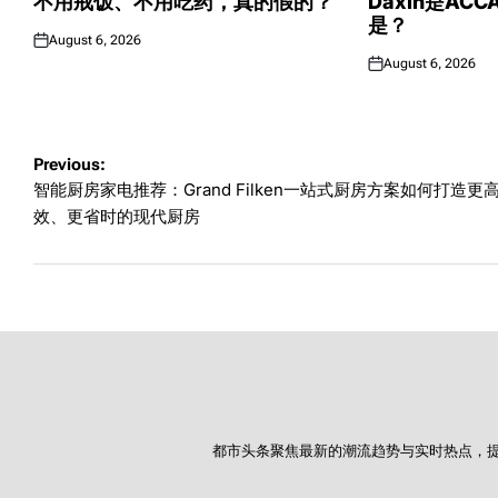
不用戒饭、不用吃药，真的假的？
Daxin是AC
是？
August 6, 2026
Posted
August 6, 2026
on
Posted
on
Post
Previous:
智能厨房家电推荐：Grand Filken一站式厨房方案如何打造更
navigation
效、更省时的现代厨房
都市头条聚焦最新的潮流趋势与实时热点，