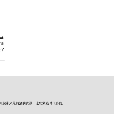
–
xt:
友泪
走了
为您带来最前沿的资讯，让您紧跟时代步伐。